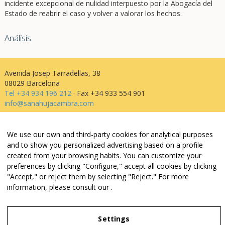
incidente excepcional de nulidad interpuesto por la Abogacía del
Estado de reabrir el caso y volver a valorar los hechos.
Análisis
Avenida Josep Tarradellas, 38
08029 Barcelona
Tel +34 934 196 212
· Fax +34 933 554 901
info@sanahujacambra.com
Aviso legal
We use our own and third-party cookies for analytical purposes
Política de privacidad
and to show you personalized advertising based on a profile
Política de cookies
created from your browsing habits. You can customize your
Política de web i redes
preferences by clicking "Configure," accept all cookies by clicking
Parking público: Avenida Josep Tarradellas, 38
"Accept," or reject them by selecting "Reject." For more
information, please consult our
.
Settings
Legal Notice