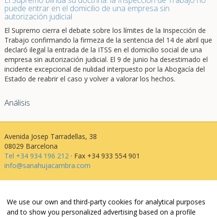
El Supremo blinda su doctrina: la Inspección de Trabajo no
puede entrar en el domicilio de una empresa sin
autorización judicial
El Supremo cierra el debate sobre los límites de la Inspección de
Trabajo confirmando la firmeza de la sentencia del 14 de abril que
declaró ilegal la entrada de la ITSS en el domicilio social de una
empresa sin autorización judicial. El 9 de junio ha desestimado el
incidente excepcional de nulidad interpuesto por la Abogacía del
Estado de reabrir el caso y volver a valorar los hechos.
Análisis
Avenida Josep Tarradellas, 38
08029 Barcelona
Tel +34 934 196 212
· Fax +34 933 554 901
info@sanahujacambra.com
Aviso legal
We use our own and third-party cookies for analytical purposes
Política de privacidad
and to show you personalized advertising based on a profile
Política de cookies