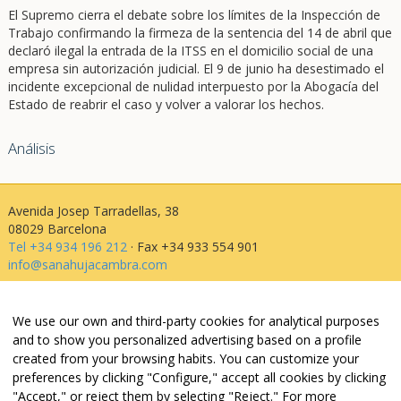
El Supremo cierra el debate sobre los límites de la Inspección de
Trabajo confirmando la firmeza de la sentencia del 14 de abril que
declaró ilegal la entrada de la ITSS en el domicilio social de una
empresa sin autorización judicial. El 9 de junio ha desestimado el
incidente excepcional de nulidad interpuesto por la Abogacía del
Estado de reabrir el caso y volver a valorar los hechos.
Análisis
Avenida Josep Tarradellas, 38
08029 Barcelona
Tel +34 934 196 212
· Fax +34 933 554 901
info@sanahujacambra.com
Aviso legal
We use our own and third-party cookies for analytical purposes
Política de privacidad
and to show you personalized advertising based on a profile
Política de cookies
created from your browsing habits. You can customize your
Política de web i redes
preferences by clicking "Configure," accept all cookies by clicking
Parking público: Avenida Josep Tarradellas, 38
"Accept," or reject them by selecting "Reject." For more