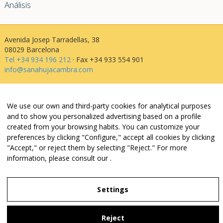
Análisis
Avenida Josep Tarradellas, 38
08029 Barcelona
Tel +34 934 196 212
· Fax +34 933 554 901
info@sanahujacambra.com
Aviso legal
We use our own and third-party cookies for analytical purposes
Política de privacidad
and to show you personalized advertising based on a profile
Política de cookies
created from your browsing habits. You can customize your
Política de web i redes
preferences by clicking "Configure," accept all cookies by clicking
Parking público: Avenida Josep Tarradellas, 38
"Accept," or reject them by selecting "Reject." For more
information, please consult our
.
Legal Notice
Settings
Privacy Policy
Reject
Settings