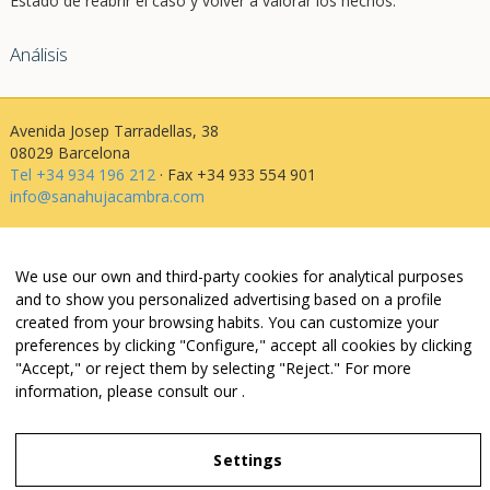
Estado de reabrir el caso y volver a valorar los hechos.
Análisis
Avenida Josep Tarradellas, 38
08029 Barcelona
Tel +34 934 196 212
· Fax +34 933 554 901
info@sanahujacambra.com
Aviso legal
We use our own and third-party cookies for analytical purposes
Política de privacidad
and to show you personalized advertising based on a profile
Política de cookies
created from your browsing habits. You can customize your
Política de web i redes
preferences by clicking "Configure," accept all cookies by clicking
Parking público: Avenida Josep Tarradellas, 38
"Accept," or reject them by selecting "Reject." For more
information, please consult our
.
Legal Notice
Settings
Privacy Policy