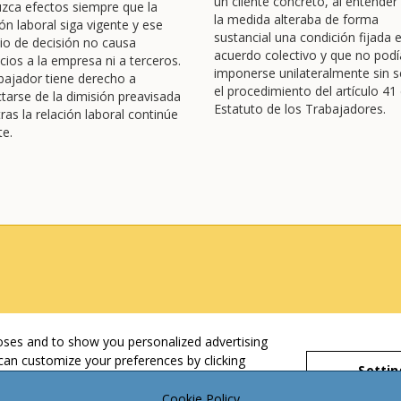
un cliente concreto, al entender
zca efectos siempre que la
la medida alteraba de forma
ión laboral siga vigente y ese
sustancial una condición fijada 
o de decisión no causa
acuerdo colectivo y que no podí
icios a la empresa ni a terceros.
imponerse unilateralmente sin s
abajador tiene derecho a
el procedimiento del artículo 41 
ctarse de la dimisión preavisada
Estatuto de los Trabajadores.
ras la relación laboral continúe
te.
poses and to show you personalized advertising
can customize your preferences by clicking
Settin
ect them by selecting "Reject." For more
Cookie Policy
Cookie Policy