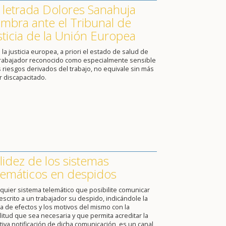
 letrada Dolores Sanahuja
mbra ante el Tribunal de
sticia de la Unión Europea
 la justicia europea, a priori el estado de salud de
trabajador reconocido como especialmente sensible
s riesgos derivados del trabajo, no equivale sin más
r discapacitado.
lidez de los sistemas
lemáticos en despidos
quier sistema telemático que posibilite comunicar
escrito a un trabajador su despido, indicándole la
a de efectos y los motivos del mismo con la
itud que sea necesaria y que permita acreditar la
tiva notificación de dicha comunicación, es un canal