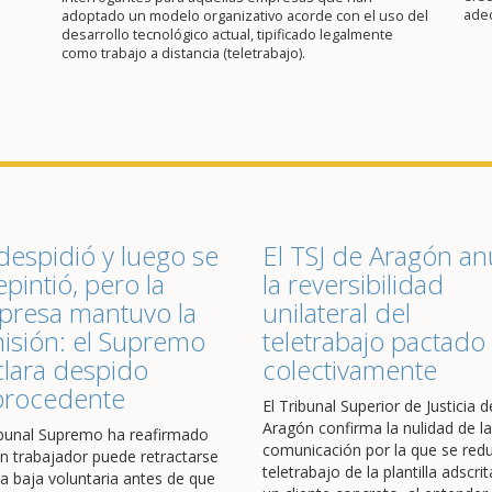
ade
adoptado un modelo organizativo acorde con el uso del
desarrollo tecnológico actual, tipificado legalmente
como trabajo a distancia (teletrabajo).
despidió y luego se
El TSJ de Aragón an
epintió, pero la
la reversibilidad
resa mantuvo la
unilateral del
isión: el Supremo
teletrabajo pactado
lara despido
colectivamente
procedente
El Tribunal Superior de Justicia d
Aragón confirma la nulidad de la
ibunal Supremo ha reafirmado
comunicación por la que se redu
n trabajador puede retractarse
teletrabajo de la plantilla adscrit
a baja voluntaria antes de que