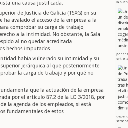
ista una causa justificada.
la buen
uperior de Justicia de Galicia (TSXG) en su
 ha avalado el acceso de la empresa a la
 para comprobar su carga de trabajo,
recho a la intimidad. No obstante, la Sala
espido al no quedar acreditada
los hechos imputados.
por ans
entidad había vulnerado su intimidad y su
entre l
a superior jerárquica al que posteriormente
probar la carga de trabajo y por qué no
al fundamenta que la actuación de la empresa
ada por el artículo 87.2 de la LO 3/2018, por
n de la agenda de los empleados, si está
chos fundamentales de estos
dependi
semanas