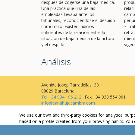
después de cogerse una baja médica.
produ
Una práctica que una de las
relac
empleadas llevaba ante los
cambi
tribunales, reconociéndose el despido
perju
como nulo. Existen indicios
El tr
suficientes de la relación entre la
retra
situación de baja médica de la actora
mient
y el despido.
vigen
Análisis
Avenida Josep Tarradellas, 38
08029 Barcelona
Tel +34 934 196 212
· Fax +34 933 554 901
info@sanahujacambra.com
We use our own and third-party cookies for analytical pur
based on a profile created from your browsing habits. You 
"Configure," accept all cookies by clicking "Accept," or rej
information, please consult our
.