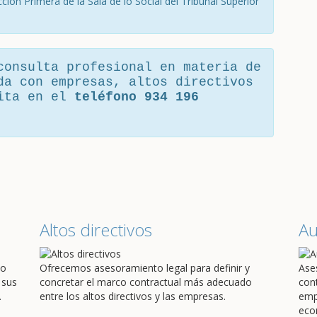
ción Primera de la Sala de lo Social del Tribunal Superior
consulta profesional en materia de
da con empresas, altos directivos
cita en el
teléfono 934 196
Altos directivos
A
do
Ofrecemos asesoramiento legal para definir y
Ase
 sus
concretar el marco contractual más adecuado
con
.
entre los altos directivos y las empresas.
emp
eco