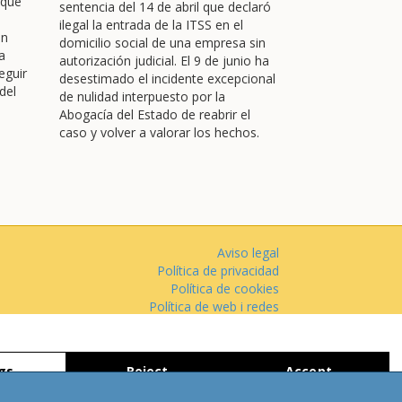
 que
sentencia del 14 de abril que declaró
ilegal la entrada de la ITSS en el
en
domicilio social de una empresa sin
a
autorización judicial. El 9 de junio ha
eguir
desestimado el incidente excepcional
del
de nulidad interpuesto por la
Abogacía del Estado de reabrir el
caso y volver a valorar los hechos.
Aviso legal
Política de privacidad
Política de cookies
Política de web i redes
Parking público: Avenida Josep Tarradellas, 38
gs
Reject
Accept