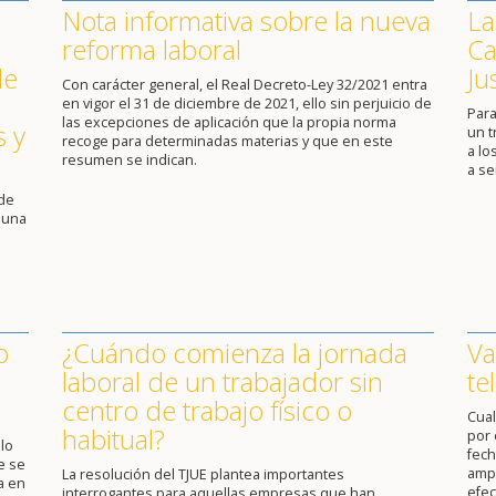
Nota informativa sobre la nueva
La
reforma laboral
Ca
de
Ju
Con carácter general, el Real Decreto-Ley 32/2021 entra
en vigor el 31 de diciembre de 2021, ello sin perjuicio de
Para
las excepciones de aplicación que la propia norma
s y
un 
recoge para determinadas materias y que en este
a lo
resumen se indican.
a se
 de
 una
o
¿Cuándo comienza la jornada
Va
laboral de un trabajador sin
te
centro de trabajo físico o
Cual
habitual?
por 
lo
fech
e se
ampl
La resolución del TJUE plantea importantes
a en
efec
interrogantes para aquellas empresas que han