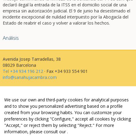
declaró ilegal la entrada de la ITSS en el domicilio social de una
empresa sin autorización judicial. El 9 de junio ha desestimado el
incidente excepcional de nulidad interpuesto por la Abogacía del
Estado de reabrir el caso y volver a valorar los hechos.
Análisis
Avenida Josep Tarradellas, 38
08029 Barcelona
Tel +34 934 196 212
· Fax +34 933 554 901
info@sanahujacambra.com
Aviso legal
We use our own and third-party cookies for analytical purposes
Política de privacidad
and to show you personalized advertising based on a profile
Política de cookies
created from your browsing habits. You can customize your
Política de web i redes
preferences by clicking "Configure," accept all cookies by clicking
Parking público: Avenida Josep Tarradellas, 38
"Accept," or reject them by selecting "Reject." For more
information, please consult our
.