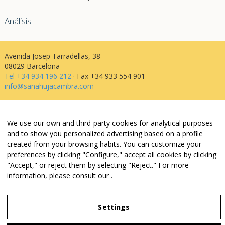
Análisis
Avenida Josep Tarradellas, 38
08029 Barcelona
Tel +34 934 196 212
· Fax +34 933 554 901
info@sanahujacambra.com
Aviso legal
We use our own and third-party cookies for analytical purposes
Política de privacidad
and to show you personalized advertising based on a profile
Política de cookies
created from your browsing habits. You can customize your
Política de web i redes
preferences by clicking "Configure," accept all cookies by clicking
Parking público: Avenida Josep Tarradellas, 38
"Accept," or reject them by selecting "Reject." For more
information, please consult our
.
Legal Notice
Settings
Privacy Policy