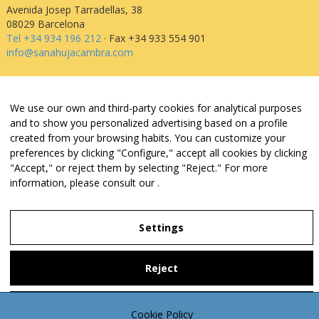
Avenida Josep Tarradellas, 38
08029 Barcelona
Tel +34 934 196 212
· Fax +34 933 554 901
info@sanahujacambra.com
Aviso legal
We use our own and third-party cookies for analytical purposes
Política de privacidad
and to show you personalized advertising based on a profile
Política de cookies
created from your browsing habits. You can customize your
Política de web i redes
Parking público: Avenida Josep Tarradellas, 38
preferences by clicking "Configure," accept all cookies by clicking
"Accept," or reject them by selecting "Reject." For more
information, please consult our
.
Legal Notice
Settings
Privacy Policy
Settings
Reject
Accept
Cookie Policy
Cookie Policy