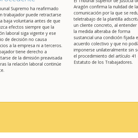
El Tribunal Superior de Justicia d
Aragón confirma la nulidad de la
ibunal Supremo ha reafirmado
comunicación por la que se redu
n trabajador puede retractarse
teletrabajo de la plantilla adscrit
a baja voluntaria antes de que
un cliente concreto, al entender
zca efectos siempre que la
la medida alteraba de forma
ión laboral siga vigente y ese
sustancial una condición fijada 
o de decisión no causa
acuerdo colectivo y que no podí
icios a la empresa ni a terceros.
imponerse unilateralmente sin s
abajador tiene derecho a
el procedimiento del artículo 41 
ctarse de la dimisión preavisada
Estatuto de los Trabajadores.
ras la relación laboral continúe
te.