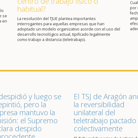
centro de trabajo físico o
Cual
habitual?
por 
lo
fech
e se
ampl
La resolución del TJUE plantea importantes
a en
efec
interrogantes para aquellas empresas que han
ade
adoptado un modelo organizativo acorde con el uso del
desarrollo tecnológico actual, tipificado legalmente
como trabajo a distancia (teletrabajo).
despidió y luego se
El TSJ de Aragón an
epintió, pero la
la reversibilidad
resa mantuvo la
unilateral del
isión: el Supremo
teletrabajo pactado
lara despido
colectivamente
procedente