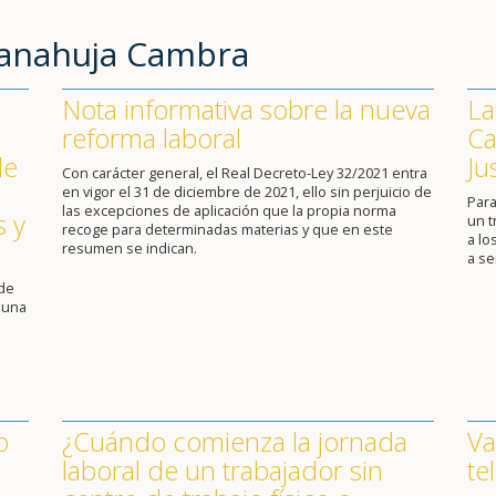
Sanahuja Cambra
Nota informativa sobre la nueva
La
reforma laboral
Ca
de
Ju
Con carácter general, el Real Decreto-Ley 32/2021 entra
en vigor el 31 de diciembre de 2021, ello sin perjuicio de
Para
las excepciones de aplicación que la propia norma
s y
un 
recoge para determinadas materias y que en este
a lo
resumen se indican.
a se
 de
 una
o
¿Cuándo comienza la jornada
Va
laboral de un trabajador sin
te