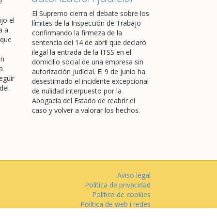
e
El Supremo cierra el debate sobre los
jo el
límites de la Inspección de Trabajo
a a
confirmando la firmeza de la
 que
sentencia del 14 de abril que declaró
ilegal la entrada de la ITSS en el
en
domicilio social de una empresa sin
a
autorización judicial. El 9 de junio ha
eguir
desestimado el incidente excepcional
del
de nulidad interpuesto por la
Abogacía del Estado de reabrir el
caso y volver a valorar los hechos.
Aviso legal
Política de privacidad
Política de cookies
Política de web i redes
Parking público: Avenida Josep Tarradellas, 38