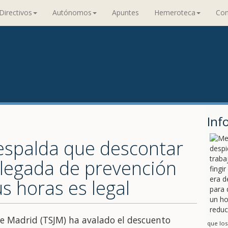
Directivos
Autónomos
Apuntes
Hemeroteca
Con
Inf
respalda que descontar
elegada de prevención
us horas es legal
 de Madrid (TSJM) ha avalado el descuento
que los