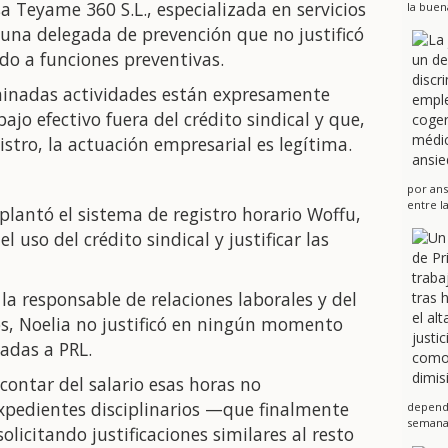
a Teyame 360 S.L., especializada en servicios
la buen
a una delegada de prevención que no justificó
do a funciones preventivas.
minadas actividades están expresamente
jo efectivo fuera del crédito sindical y que,
gistro, la actuación empresarial es legítima.
por ans
entre l
lantó el sistema de registro horario Woffu,
l uso del crédito sindical y justificar las
 la responsable de relaciones laborales y del
s, Noelia no justificó en ningún momento
adas a PRL.
ontar del salario esas horas no
xpedientes disciplinarios —que finalmente
dependi
semanas
licitando justificaciones similares al resto