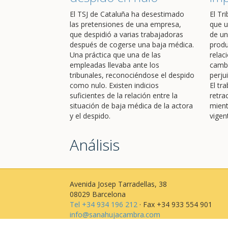
El TSJ de Cataluña ha desestimado
El Tr
las pretensiones de una empresa,
que u
que despidió a varias trabajadoras
de un
después de cogerse una baja médica.
produ
Una práctica que una de las
relac
empleadas llevaba ante los
cambi
tribunales, reconociéndose el despido
perju
como nulo. Existen indicios
El tr
suficientes de la relación entre la
retra
situación de baja médica de la actora
mient
y el despido.
vigen
Análisis
Avenida Josep Tarradellas, 38
08029 Barcelona
Tel +34 934 196 212
· Fax +34 933 554 901
info@sanahujacambra.com