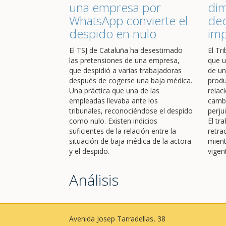
una empresa por
dim
WhatsApp convierte el
dec
despido en nulo
im
El TSJ de Cataluña ha desestimado
El Tr
las pretensiones de una empresa,
que u
que despidió a varias trabajadoras
de un
después de cogerse una baja médica.
produ
Una práctica que una de las
relac
empleadas llevaba ante los
cambi
tribunales, reconociéndose el despido
perju
como nulo. Existen indicios
El tr
suficientes de la relación entre la
retra
situación de baja médica de la actora
mient
y el despido.
vigen
Análisis
Avenida Josep Tarradellas, 38