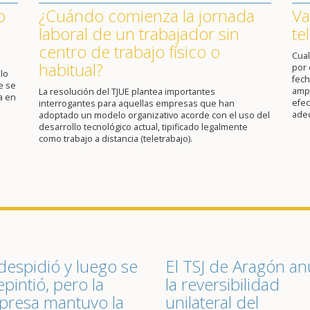
o
¿Cuándo comienza la jornada
Va
laboral de un trabajador sin
te
centro de trabajo físico o
Cual
habitual?
por 
lo
fech
e se
ampl
La resolución del TJUE plantea importantes
a en
efec
interrogantes para aquellas empresas que han
ade
adoptado un modelo organizativo acorde con el uso del
desarrollo tecnológico actual, tipificado legalmente
como trabajo a distancia (teletrabajo).
despidió y luego se
El TSJ de Aragón an
epintió, pero la
la reversibilidad
resa mantuvo la
unilateral del