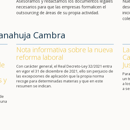
Asesoramos y redactamos los documentos legales
Nue
necesarios para que las empresas formalicen el
des
outsourcing de áreas de su propia actividad.
ini
cole
Sanahuja Cambra
Nota informativa sobre la nueva
La
reforma laboral
Ca
de
Ju
Con carácter general, el Real Decreto-Ley 32/2021 entra
en vigor el 31 de diciembre de 2021, ello sin perjuicio de
Para
las excepciones de aplicación que la propia norma
s y
un 
recoge para determinadas materias y que en este
a lo
resumen se indican.
a se
 de
 una