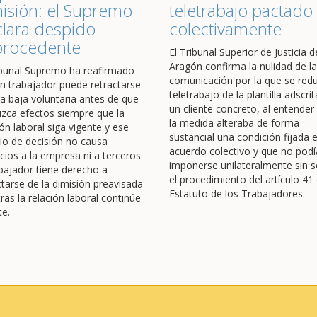
isión: el Supremo
teletrabajo pactado
lara despido
colectivamente
procedente
El Tribunal Superior de Justicia d
Aragón confirma la nulidad de la
ibunal Supremo ha reafirmado
comunicación por la que se redu
n trabajador puede retractarse
teletrabajo de la plantilla adscrit
a baja voluntaria antes de que
un cliente concreto, al entender
zca efectos siempre que la
la medida alteraba de forma
ión laboral siga vigente y ese
sustancial una condición fijada 
o de decisión no causa
acuerdo colectivo y que no podí
icios a la empresa ni a terceros.
imponerse unilateralmente sin s
abajador tiene derecho a
el procedimiento del artículo 41 
ctarse de la dimisión preavisada
Estatuto de los Trabajadores.
ras la relación laboral continúe
te.