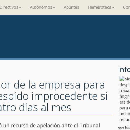
Directivos
Autónomos
Apuntes
Hemeroteca
Con
Inf
ador de la empresa para
espido improcedente si
atro días al mes
 un recurso de apelación ante el Tribunal
que los